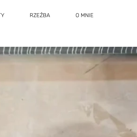
TY
RZEŹBA
O MNIE