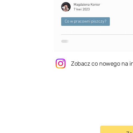
Magdalena Konior
7 kwi 2023
Co w pracowni piszczy?
Alicja w krainie czarów
No tak, Alicja, któż z nas nie oglądał "A
Zobacz co nowego na i