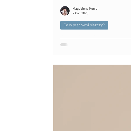
Magdalena Konior
7 kwi 2023
Co w pracowni piszczy?
Ile waży baba?
Mierzenie, ważenie... Każdy Kubeczek ma 