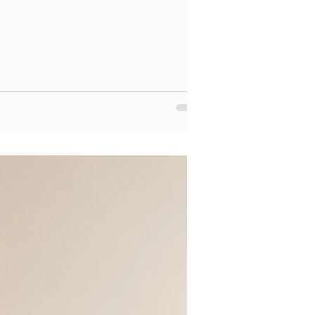
ylko Bab nie ważę, bo...