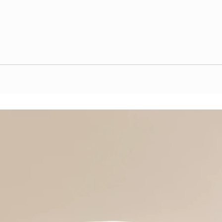
odpowiednią wagę. Tak samo jest z talerzami, miskami, innymi naczyniami. T