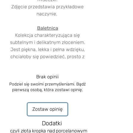
Zdjęcie przedstawia przykładowe
naczynie.
Baletnica
Kolekcja charakteryzująca się
subtelnym i delikatnym złoceniem.
Jest piękna, lekka i pełna wdzięku,
chciałoby się powiedzieć, prosto z
baletu.
Brak opinii
Niepowtarzalność ręcznego
Podziel się swoimi przemyśleniami. Bądź
tworzenia
pierwszą osobą, która zostawi opinię.
Powierzchnia naczynia jest nierówna i
widać na niej ślady formowania
opuszkami palców. Jej grubość i
Zostaw opinię
krzywizny pokazują, z jaką pasją
została zrobiona. Każde naczynie
Dodatki
wykonane jest ręcznie i dzięki temu
czyli złota kropka nad porcelanowym