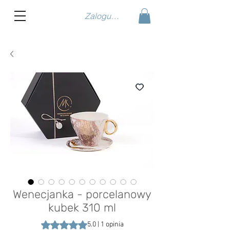
Zaloguj się
Wenecjanka - porcelanowy
kubek 310 ml
Ocena to 5.0 na pięć gwiazdek na podstawie 1 recen
5.0 | 1 opinia