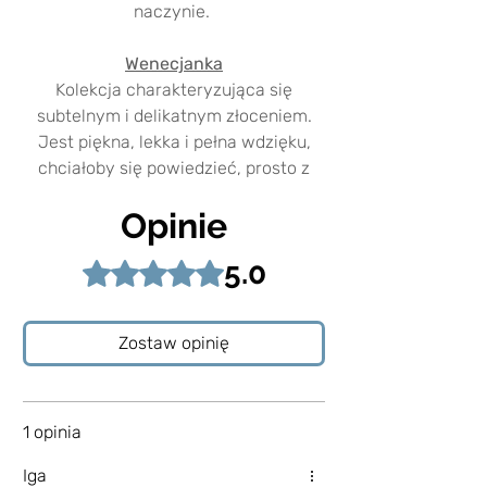
naczynie.
Wenecjanka
Kolekcja charakteryzująca się
subtelnym i delikatnym złoceniem.
Jest piękna, lekka i pełna wdzięku,
chciałoby się powiedzieć, prosto z
baletu.
Opinie
Niepowtarzalność ręcznego
5.0
Oceniono na 5 z 5 gwiazdek.
tworzenia
Powierzchnia naczynia jest nierówna i
widać na niej ślady formowania
Zostaw opinię
opuszkami palców.
Jej grubość i krzywizny pokazują, z
jaką pasją została zrobiona.
Każde naczynie wykonane jest
1 opinia
ręcznie i dzięki temu jest
Iga
niepowtarzalne.