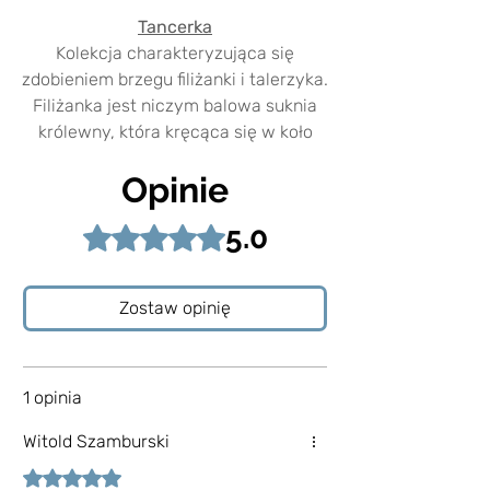
Tancerka
Kolekcja charakteryzująca się
zdobieniem brzegu filiżanki i talerzyka.
Filiżanka jest niczym balowa suknia
królewny, która kręcąca się w koło
pozostawia złoty ślad na talerzyku.
Opinie
Niepowtarzalność ręcznego
5.0
Oceniono na 5 z 5 gwiazdek.
tworzenia
Powierzchnia naczynia jest nierówna i
widać na niej ślady formowania
Zostaw opinię
opuszkami palców. Jej grubość i
krzywizny pokazują, z jaką pasją
została zrobiona. Każde naczynie
wykonane jest ręcznie i dzięki temu
1 opinia
jest niepowtarzalne.
Witold Szamburski
Wyjątkowa cecha porcelany
Oceniono na 5 z 5 gwiazdek.