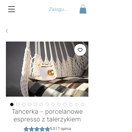
Zaloguj się
Tancerka - porcelanowe
espresso z talerzykiem
Ocena to 5.0 na pięć gwiazdek na podstawie 1 recen
5.0 | 1 opinia