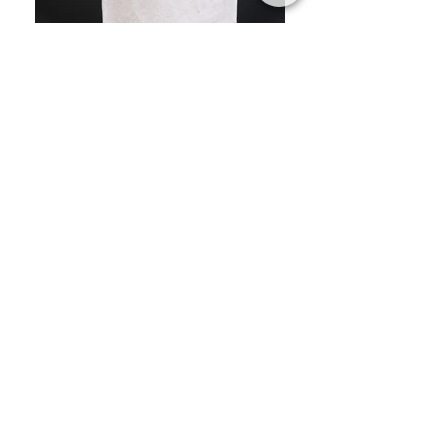
Zapisz się na naszą listę
mailingową i odbierz kupon na
darmowy transport w Polsce
Subskrybuj
Regulamin