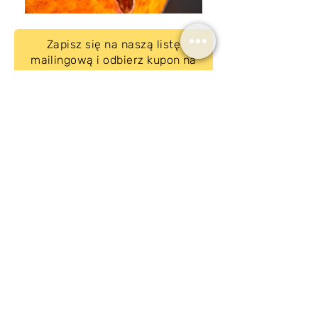
Zapisz się na naszą listę
mailingową i odbierz kupon na
darmowy transport w Polsce
Subskrybuj
Regulamin
Płatność i dostawa
Zwroty i reklamacje
Polityka prywatności