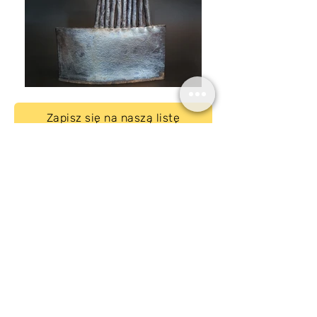
Zapisz się na naszą listę
mailingową i odbierz kupon na
darmowy transport w Polsce
Subskrybuj